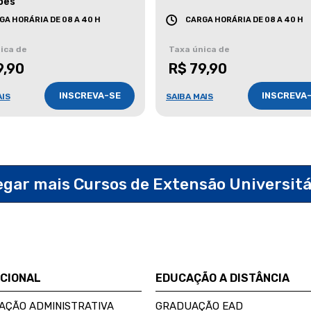
ões
GA HORÁRIA DE 08 A 40 H
CARGA HORÁRIA DE 08 A 40 H
ica de
Taxa única de
9,90
R$ 79,90
INSCREVA-SE
INSCREVA
AIS
SAIBA MAIS
egar mais Cursos de Extensão Universit
UCIONAL
EDUCAÇÃO A DISTÂNCIA
AÇÃO ADMINISTRATIVA
GRADUAÇÃO EAD