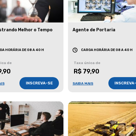
strando Melhor o Tempo
Agente de Portaria
GA HORÁRIA DE 08 A 40 H
CARGA HORÁRIA DE 08 A 40 H
ica de
Taxa única de
9,90
R$ 79,90
INSCREVA-SE
INSCREVA
AIS
SAIBA MAIS