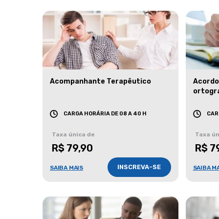
Acompanhante Terapêutico
Acordo
ortogr
CARGA HORÁRIA DE 08 A 40 H
CAR
Taxa única de
Taxa ún
R$ 79,90
R$ 7
INSCREVA-SE
SAIBA MAIS
SAIBA M