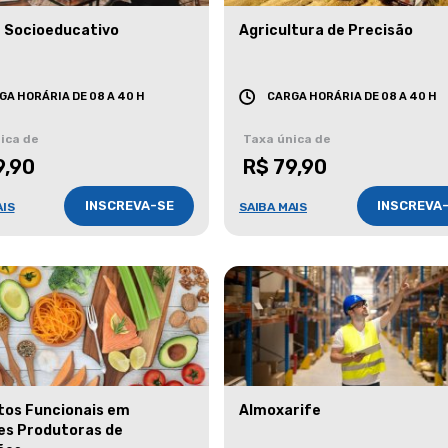
 Socioeducativo
Agricultura de Precisão
GA HORÁRIA DE 08 A 40 H
CARGA HORÁRIA DE 08 A 40 H
ica de
Taxa única de
9,90
R$ 79,90
INSCREVA-SE
INSCREVA
AIS
SAIBA MAIS
tos Funcionais em
Almoxarife
es Produtoras de