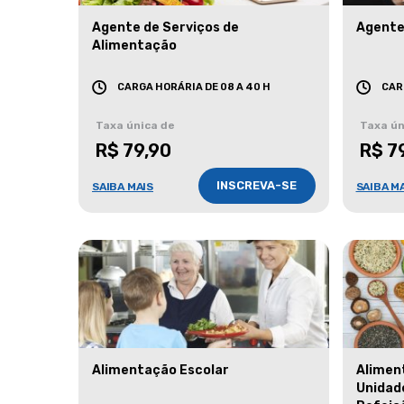
Agente de Serviços de
Agente
Alimentação
CARGA HORÁRIA DE 08 A 40 H
CAR
Taxa única de
Taxa ún
R$ 79,90
R$ 7
INSCREVA-SE
SAIBA MAIS
SAIBA M
Alimentação Escolar
Alimen
Unidad