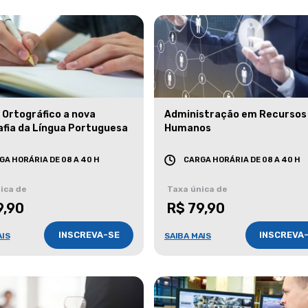
 Ortográfico a nova
Administração em Recursos
afia da Língua Portuguesa
Humanos
GA HORÁRIA DE 08 A 40 H
CARGA HORÁRIA DE 08 A 40 H
ica de
Taxa única de
9,90
R$ 79,90
INSCREVA-SE
INSCREVA
AIS
SAIBA MAIS