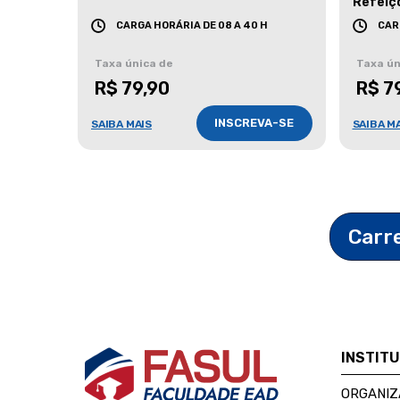
Refeiç
CARGA HORÁRIA DE 08 A 40 H
CAR
Taxa única de
Taxa ún
R$ 79,90
R$ 7
INSCREVA-SE
SAIBA MAIS
SAIBA M
Carr
INSTIT
ORGANIZ