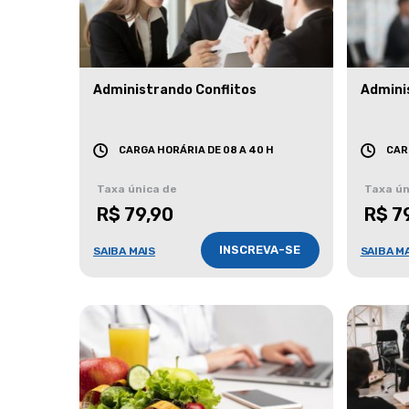
Administrando Conflitos
Admini
CARGA HORÁRIA DE 08 A 40 H
CAR
Taxa única de
Taxa ún
R$ 79,90
R$ 7
INSCREVA-SE
SAIBA MAIS
SAIBA M