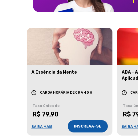
A Essência da Mente
ABA - 
Aplica
CARGA HORÁRIA DE 08 A 40 H
CAR
Taxa única de
Taxa ún
R$ 79,90
R$ 7
INSCREVA-SE
SAIBA MAIS
SAIBA M