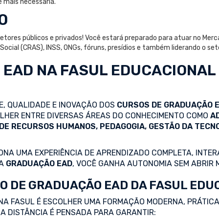
é mais necessária.
O
 setores públicos e privados! Você estará preparado para atuar no Merc
a Social (CRAS), INSS, ONGs, fóruns, presídios e também liderando o 
 EAD
NA FASUL EDUCACIONAL
DE, QUALIDADE E INOVAÇÃO DOS
CURSOS DE GRADUAÇÃO 
COLHER ENTRE DIVERSAS ÁREAS DO CONHECIMENTO COMO
A
 DE RECURSOS HUMANOS, PEDAGOGIA, GESTÃO DA TECN
NA UMA EXPERIÊNCIA DE APRENDIZADO COMPLETA, INTERA
 A
GRADUAÇÃO EAD
, VOCÊ GANHA AUTONOMIA SEM ABRIR 
O DE GRADUAÇÃO EAD DA FASUL EDU
NA FASUL É ESCOLHER UMA FORMAÇÃO MODERNA, PRÁTICA
A DISTÂNCIA É PENSADA PARA GARANTIR: