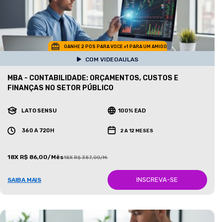
GANHE 2 POS PARA VOCE +1 PARA UM AMIGO
COM VIDEOAULAS
MBA - CONTABILIDADE: ORÇAMENTOS, CUSTOS E
FINANÇAS NO SETOR PÚBLICO
LATO SENSU
100% EAD
360 A 720H
2 A 12 MESES
18X R$ 86,00/Mês
18X R$ 387,00/Mês
INSCREVA-SE
SAIBA MAIS