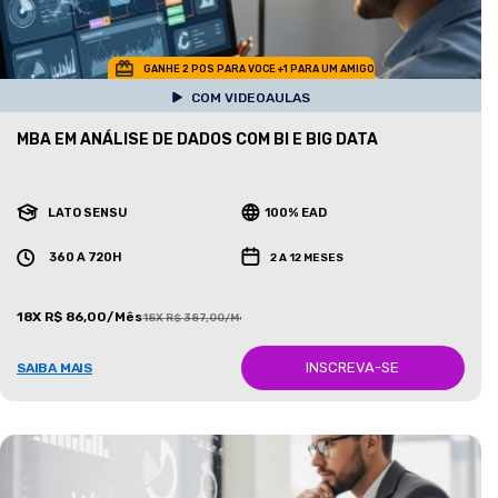
GANHE 2 POS PARA VOCE +1 PARA UM AMIGO
COM VIDEOAULAS
MBA EM ANÁLISE DE DADOS COM BI E BIG DATA
LATO SENSU
100% EAD
360 A 720H
2 A 12 MESES
18X R$ 86,00/Mês
18X R$ 387,00/Mês
INSCREVA-SE
SAIBA MAIS