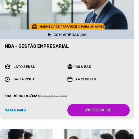
GANHE 2 POS PARA VOCE +1 PARA UM AMIGO
COM VIDEOAULAS
MBA - GESTÃO EMPRESARIAL
LATO SENSU
100% EAD
360 A 720H
2 A 12 MESES
18X R$ 86,00/Mês
18X R$ 387,00/Mês
INSCREVA-SE
SAIBA MAIS