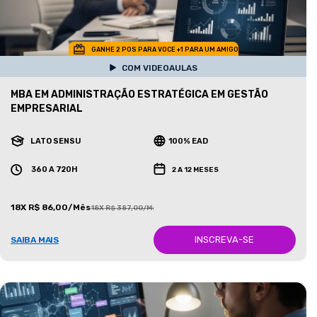
GANHE 2 POS PARA VOCE +1 PARA UM AMIGO
COM VIDEOAULAS
MBA EM ADMINISTRAÇÃO ESTRATÉGICA EM GESTÃO
EMPRESARIAL
LATO SENSU
100% EAD
360 A 720H
2 A 12 MESES
18X R$ 86,00/Mês
18X R$ 387,00/Mês
INSCREVA-SE
SAIBA MAIS