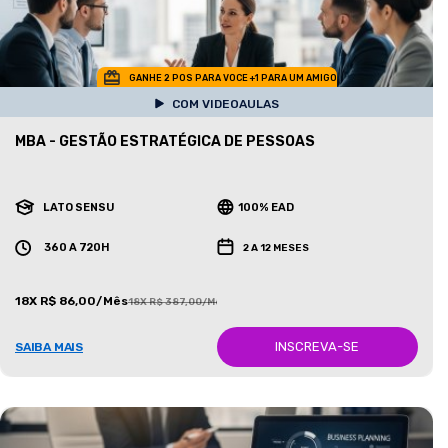
GANHE 2 POS PARA VOCE +1 PARA UM AMIGO
COM VIDEOAULAS
MBA - GESTÃO ESTRATÉGICA DE PESSOAS
LATO SENSU
100% EAD
360 A 720H
2 A 12 MESES
18X R$ 86,00/Mês
18X R$ 387,00/Mês
INSCREVA-SE
SAIBA MAIS