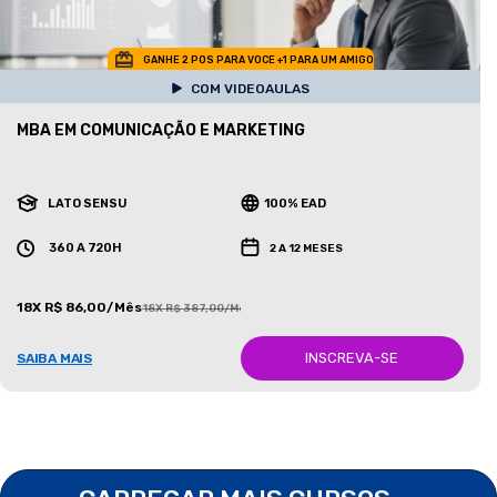
GANHE 2 POS PARA VOCE +1 PARA UM AMIGO
COM VIDEOAULAS
MBA EM COMUNICAÇÃO E MARKETING
LATO SENSU
100% EAD
360 A 720H
2 A 12 MESES
18X R$ 86,00/Mês
18X R$ 387,00/Mês
INSCREVA-SE
SAIBA MAIS