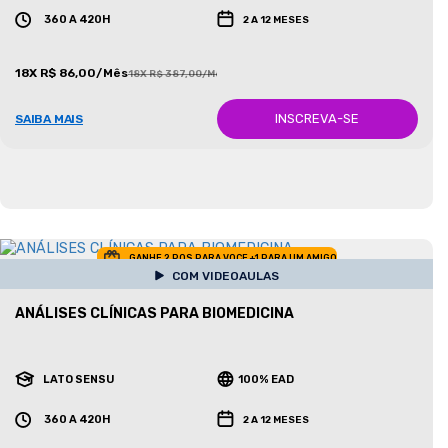
360 A 420H
2 A 12 MESES
18X R$ 86,00/Mês
18X R$ 387,00/Mês
INSCREVA-SE
SAIBA MAIS
GANHE 2 POS PARA VOCE +1 PARA UM AMIGO
COM VIDEOAULAS
ANÁLISES CLÍNICAS PARA BIOMEDICINA
LATO SENSU
100% EAD
360 A 420H
2 A 12 MESES