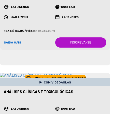
LATO SENSU
100% EAD
360 A 720H
2 A 12 MESES
18X R$ 86,00/Mês
18X R$ 387,00/Mês
INSCREVA-SE
SAIBA MAIS
GANHE 2 POS PARA VOCE +1 PARA UM AMIGO
COM VIDEOAULAS
ANÁLISES CLÍNICAS E TOXICOLÓGICAS
LATO SENSU
100% EAD