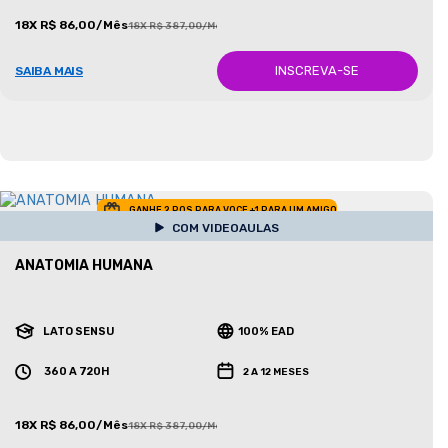
18X R$ 86,00/Mês
18X R$ 387,00/Mês
INSCREVA-SE
SAIBA MAIS
GANHE 2 POS PARA VOCE +1 PARA UM AMIGO
COM VIDEOAULAS
ANATOMIA HUMANA
LATO SENSU
100% EAD
360 A 720H
2 A 12 MESES
18X R$ 86,00/Mês
18X R$ 387,00/Mês