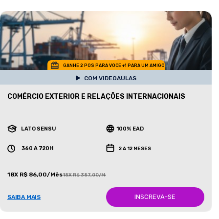
GANHE 2 POS PARA VOCE +1 PARA UM AMIGO
COM VIDEOAULAS
COMÉRCIO EXTERIOR E RELAÇÕES INTERNACIONAIS
LATO SENSU
100% EAD
360 A 720H
2 A 12 MESES
18X R$ 86,00/Mês
18X R$ 387,00/Mês
INSCREVA-SE
SAIBA MAIS