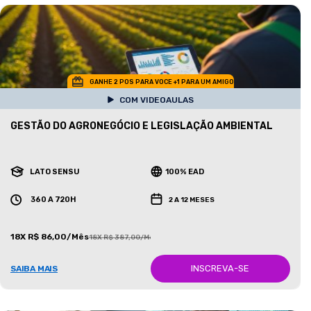
GANHE 2 POS PARA VOCE +1 PARA UM AMIGO
COM VIDEOAULAS
GESTÃO DO AGRONEGÓCIO E LEGISLAÇÃO AMBIENTAL
LATO SENSU
100% EAD
360 A 720H
2 A 12 MESES
18X R$ 86,00/Mês
18X R$ 387,00/Mês
INSCREVA-SE
SAIBA MAIS