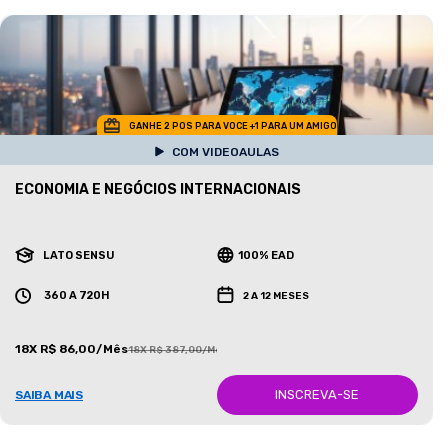
GANHE 2 POS PARA VOCE +1 PARA UM AMIGO
COM VIDEOAULAS
ECONOMIA E NEGÓCIOS INTERNACIONAIS
LATO SENSU
100% EAD
360 A 720H
2 A 12 MESES
18X R$ 86,00/Mês
18X R$ 387,00/Mês
INSCREVA-SE
SAIBA MAIS