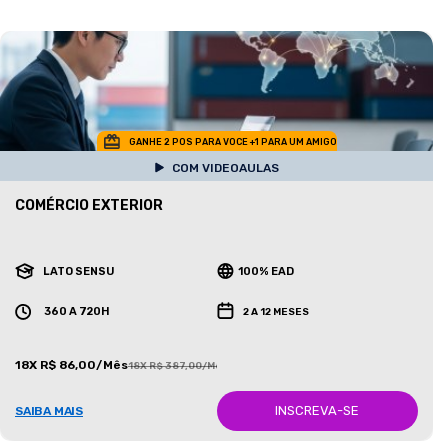
GANHE 2 POS PARA VOCE +1 PARA UM AMIGO
COM VIDEOAULAS
COMÉRCIO EXTERIOR
LATO SENSU
100% EAD
360 A 720H
2 A 12 MESES
18X R$ 86,00/Mês
18X R$ 387,00/Mês
INSCREVA-SE
SAIBA MAIS