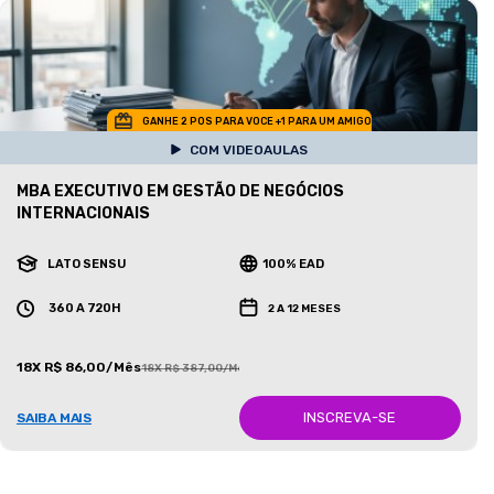
GANHE 2 POS PARA VOCE +1 PARA UM AMIGO
COM VIDEOAULAS
MBA EXECUTIVO EM GESTÃO DE NEGÓCIOS
INTERNACIONAIS
LATO SENSU
100% EAD
360 A 720H
2 A 12 MESES
18X R$ 86,00/Mês
18X R$ 387,00/Mês
INSCREVA-SE
SAIBA MAIS