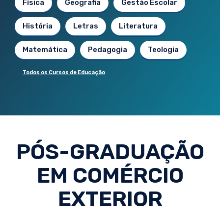
Física
Geografia
Gestão Escolar
História
Letras
Literatura
Matemática
Pedagogia
Teologia
Todos os Cursos de Educação
PÓS-GRADUAÇÃO
EM COMÉRCIO
EXTERIOR