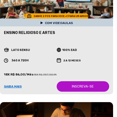
GANHE 2 POS PARA VOCE +1 PARA UM AMIGO
COM VIDEOAULAS
ENSINO RELIGIOSO E ARTES
LATO SENSU
100% EAD
360 A 720H
2 A 12 MESES
18X R$ 86,00/Mês
18X R$ 387,00/Mês
INSCREVA-SE
SAIBA MAIS