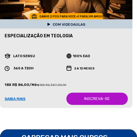
GANHE 2 POS PARA VOCE +1 PARA UM AMIGO
COM VIDEOAULAS
ESPECIALIZAÇÃO EM TEOLOGIA
LATO SENSU
100% EAD
360 A 720H
2 A 12 MESES
18X R$ 86,00/Mês
18X R$ 387,00/Mês
INSCREVA-SE
SAIBA MAIS