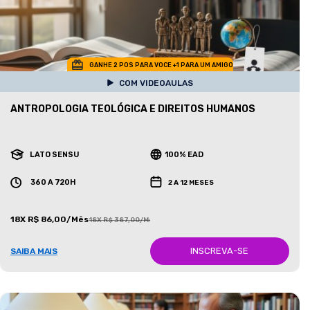
GANHE 2 POS PARA VOCE +1 PARA UM AMIGO
COM VIDEOAULAS
ANTROPOLOGIA TEOLÓGICA E DIREITOS HUMANOS
LATO SENSU
100% EAD
360 A 720H
2 A 12 MESES
18X R$ 86,00/Mês
18X R$ 387,00/Mês
INSCREVA-SE
SAIBA MAIS