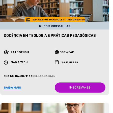
GANHE 2 POS PARA VOCE +1 PARA UM AMIGO
COM VIDEOAULAS
DOCÊNCIA EM TEOLOGIA E PRÁTICAS PEDAGÓGICAS
LATO SENSU
100% EAD
360 A 720H
2 A 12 MESES
18X R$ 86,00/Mês
18X R$ 387,00/Mês
INSCREVA-SE
SAIBA MAIS