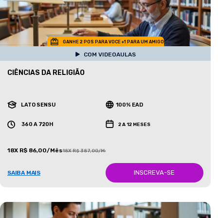
GANHE 2 POS PARA VOCE +1 PARA UM AMIGO
COM VIDEOAULAS
CIÊNCIAS DA RELIGIÃO
LATO SENSU
100% EAD
360 A 720H
2 A 12 MESES
18X R$ 86,00/Mês
18X R$ 387,00/Mês
INSCREVA-SE
SAIBA MAIS