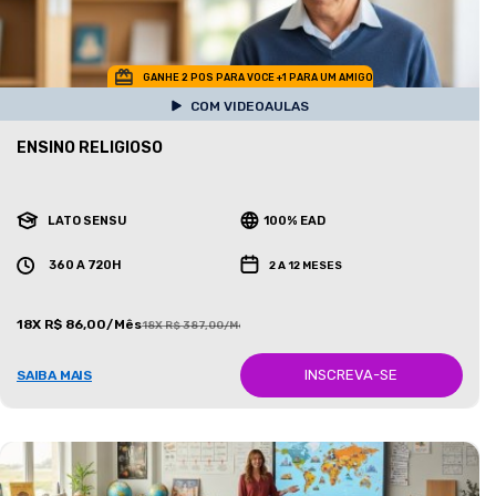
GANHE 2 POS PARA VOCE +1 PARA UM AMIGO
COM VIDEOAULAS
ENSINO RELIGIOSO
LATO SENSU
100% EAD
360 A 720H
2 A 12 MESES
18X R$ 86,00/Mês
18X R$ 387,00/Mês
INSCREVA-SE
SAIBA MAIS