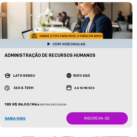
GANHE 2 POS PARA VOCE +1 PARA UM AMIGO
COM VIDEOAULAS
ADMINISTRAÇÃO DE RECURSOS HUMANOS
LATO SENSU
100% EAD
360 A 720H
2 A 12 MESES
18X R$ 86,00/Mês
18X R$ 387,00/Mês
INSCREVA-SE
SAIBA MAIS