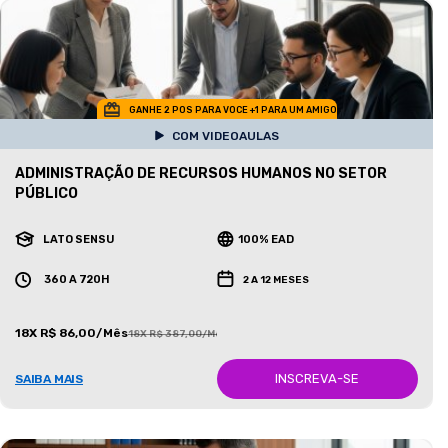
GANHE 2 POS PARA VOCE +1 PARA UM AMIGO
COM VIDEOAULAS
ADMINISTRAÇÃO DE RECURSOS HUMANOS NO SETOR
PÚBLICO
LATO SENSU
100% EAD
360 A 720H
2 A 12 MESES
18X R$ 86,00/Mês
18X R$ 387,00/Mês
INSCREVA-SE
SAIBA MAIS