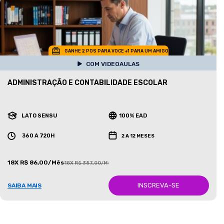
GANHE 2 POS PARA VOCE +1 PARA UM AMIGO
COM VIDEOAULAS
ADMINISTRAÇÃO E CONTABILIDADE ESCOLAR
LATO SENSU
100% EAD
360 A 720H
2 A 12 MESES
18X R$ 86,00/Mês
18X R$ 387,00/Mês
INSCREVA-SE
SAIBA MAIS