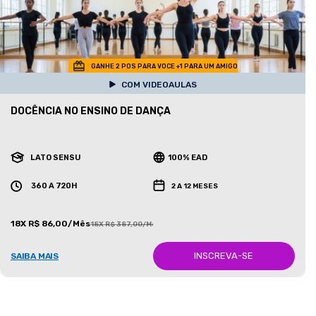
GANHE 2 POS PARA VOCE +1 PARA UM AMIGO
COM VIDEOAULAS
DOCÊNCIA NO ENSINO DE DANÇA
LATO SENSU
100% EAD
360 A 720H
2 A 12 MESES
18X R$ 86,00/Mês
18X R$ 387,00/Mês
INSCREVA-SE
SAIBA MAIS