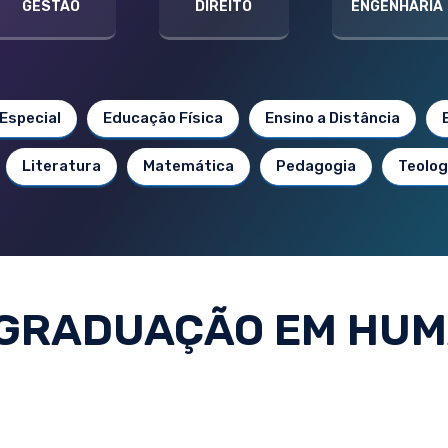
GESTÃO
DIREITO
ENGENHARIA
Especial
Educação Física
Ensino a Distância
Literatura
Matemática
Pedagogia
Teolog
GRADUAÇÃO EM HU