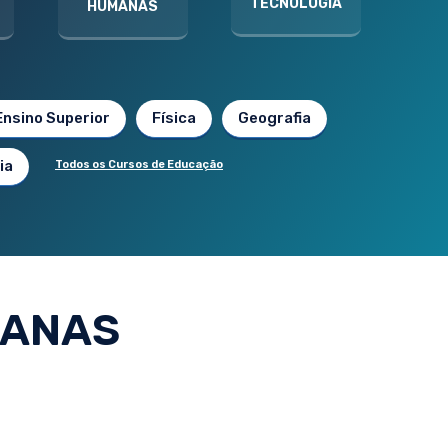
TECNOLOGIA
HUMANAS
Ensino Superior
Física
Geografia
ia
Todos os Cursos de Educação
MANAS