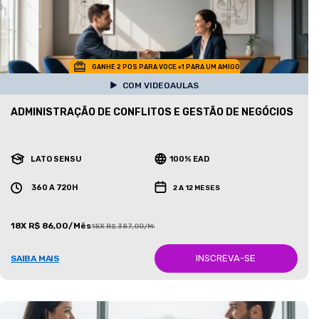
GANHE 2 POS PARA VOCE +1 PARA UM AMIGO
COM VIDEOAULAS
ADMINISTRAÇÃO DE CONFLITOS E GESTÃO DE NEGÓCIOS
LATO SENSU
100% EAD
360 A 720H
2 A 12 MESES
18X R$ 86,00/Mês
18X R$ 387,00/Mês
INSCREVA-SE
SAIBA MAIS