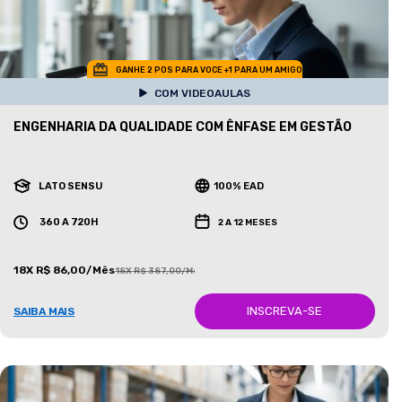
GANHE 2 POS PARA VOCE +1 PARA UM AMIGO
COM VIDEOAULAS
ENGENHARIA DA QUALIDADE COM ÊNFASE EM GESTÃO
LATO SENSU
100% EAD
360 A 720H
2 A 12 MESES
18X R$ 86,00/Mês
18X R$ 387,00/Mês
INSCREVA-SE
SAIBA MAIS