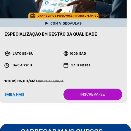
GANHE 2 POS PARA VOCE +1 PARA UM AMIGO
COM VIDEOAULAS
ESPECIALIZAÇÃO EM GESTÃO DA QUALIDADE
LATO SENSU
100% EAD
360 A 720H
2 A 12 MESES
18X R$ 86,00/Mês
18X R$ 387,00/Mês
INSCREVA-SE
SAIBA MAIS