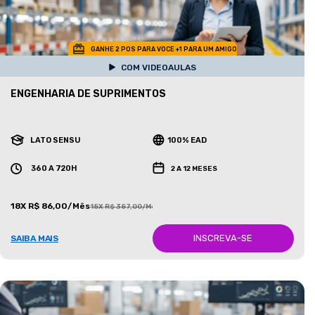
GANHE 2 POS PARA VOCE +1 PARA UM AMIGO
COM VIDEOAULAS
ENGENHARIA DE SUPRIMENTOS
LATO SENSU
100% EAD
360 A 720H
2 A 12 MESES
18X R$ 86,00/Mês
18X R$ 387,00/Mês
INSCREVA-SE
SAIBA MAIS