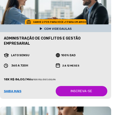
GANHE 2 POS PARA VOCE +1 PARA UM AMIGO
COM VIDEOAULAS
ADMINISTRAÇÃO DE CONFLITOS E GESTÃO
EMPRESARIAL
LATO SENSU
100% EAD
360 A 720H
2 A 12 MESES
18X R$ 86,00/Mês
18X R$ 387,00/Mês
INSCREVA-SE
SAIBA MAIS