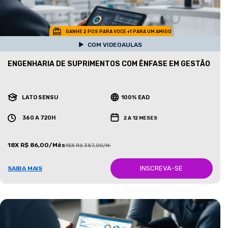
GANHE 2 POS PARA VOCE +1 PARA UM AMIGO
COM VIDEOAULAS
ENGENHARIA DE SUPRIMENTOS COM ÊNFASE EM GESTÃO
LATO SENSU
100% EAD
360 A 720H
2 A 12 MESES
18X R$ 86,00/Mês
18X R$ 387,00/Mês
INSCREVA-SE
SAIBA MAIS