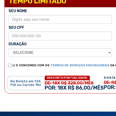
TEMPO LIMITADO
SEU NOME
SEU CPF
DURAÇÃO
LI E CONCORDO COM OS
TERMOS DE SERVIÇOS EDUCACIONAIS
DA 
À VISTA 
DESCONTO PONTUALIDADE:
No Boleto em 12X,
DE: R
DE: 18X R$ 328,00/MÊS
PIX ou Cartão 18x
POR:
POR: 18X R$ 86,00/MÊS